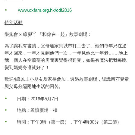
www.oxfam.org.hk/cdf2016
特別活動
樂施會 x 綠腳丫 「和你在一起」故事劇場：
為了讓我有書讀，父母離家到城市打工去了。他們每年只在過
年才回來，一年才見到他們一次，一年見他比一年老…….晚上
我一個人在空蕩蕩的房間裏覺得很難受，如果有魔法把我每晚
變到媽媽身邊就好了！
歡迎4歲以上小朋友及家長參加，透過故事劇場，認識留守兒童
與父母分隔兩地生活的困苦。
日期：2016年5月7日
地點：希慎廣場一樓
時間：下午3時（第一節），下午4時30分（第二節）