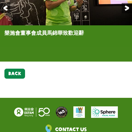
Previous
樂施會董事會成員馬錦華致歡迎辭
楊怡及吳卓羲手持樂施米包合照，呼籲大家支持「樂
樂施會董事會成員馬錦華(左四)、樂施會總裁梁詠雩
樂施會董事會成員馬錦華(左一)致送紀念品予楊怡
楊怡(中)、吳卓羲(右二)與義工朋友一起於街頭義賣
楊怡及吳卓羲呼籲大家購買樂施米，為留守兒童送上
樂施會與親子教育團體綠腳丫合辦的兩場「和你在一
施米義賣大行動」
(右三)、楊怡(左五)及吳卓羲(右四)以及一眾嘉賓攜
(中)及吳卓羲(右一)
樂施米
關懷，陪伴他們同行成長
起」故事劇場，讓香港家長及小朋友親身代入留守兒
手支持「樂施米義賣大行動」
童的處境，了解他們每日面對的困苦
BACK
Contact Us