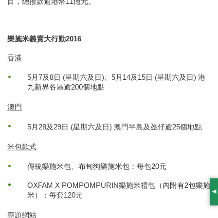
目，總撥款逾港幣11億元。
樂施米義賣大行動2016
香港
5月7及8日 (星期六及日)、5月14及15日 (星期六及日) 港
九新界各區逾200個地點
澳門
5月28及29日 (星期六及日) 澳門半島及氹仔逾25個地點
米包款式
傳統樂施米包、布甸狗樂施米包：每包20元
OXFAM X POMPOMPURIN樂施米禮包（內附有2包樂施
米）：每套120元
S
專題網站