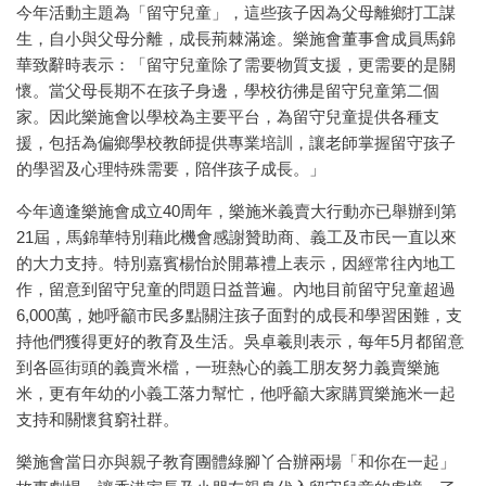
今年活動主題為「留守兒童」，這些孩子因為父母離鄉打工謀
生，自小與父母分離，成長荊棘滿途。樂施會董事會成員馬錦
華致辭時表示：「留守兒童除了需要物質支援，更需要的是關
懷。當父母長期不在孩子身邊，學校彷彿是留守兒童第二個
家。因此樂施會以學校為主要平台，為留守兒童提供各種支
援，包括為偏鄉學校教師提供專業培訓，讓老師掌握留守孩子
的學習及心理特殊需要，陪伴孩子成長。」
今年適逢樂施會成立40周年，樂施米義賣大行動亦已舉辦到第
21屆，馬錦華特別藉此機會感謝贊助商、義工及市民一直以來
的大力支持。特別嘉賓楊怡於開幕禮上表示，因經常往內地工
作，留意到留守兒童的問題日益普遍。內地目前留守兒童超過
6,000萬，她呼籲市民多點關注孩子面對的成長和學習困難，支
持他們獲得更好的教育及生活。吳卓羲則表示，每年5月都留意
到各區街頭的義賣米檔，一班熱心的義工朋友努力義賣樂施
米，更有年幼的小義工落力幫忙，他呼籲大家購買樂施米一起
支持和關懷貧窮社群。
樂施會當日亦與親子教育團體綠腳丫合辦兩場「和你在一起」