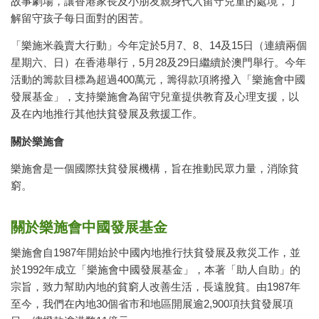
故事劇場，讓香港家長及小朋友親身代入留守兒童的處境，了
解留守孩子每日面對的困苦。
「樂施米義賣大行動」今年定於5月7、8、14及15日（連續兩個
星期六、日）在香港舉行，5月28及29日繼續於澳門舉行。今年
活動的籌款目標為超過400萬元，籌得款項將撥入「樂施會中國
發展基金」，支持樂施會為留守兒童提供教育及心理支援，以
及在內地推行其他扶貧發展及救援工作。
關於樂施會
樂施會是一個國際扶貧發展機構，旨在推動民眾力量，消除貧
窮。
關於樂施會中國發展基金
樂施會自1987年開始於中國內地推行扶貧發展及救災工作，並
於1992年成立「樂施會中國發展基金」，本著「助人自助」的
宗旨，致力幫助內地的貧窮人改善生活，長遠脫貧。由1987年
至今，我們在內地30個省市和地區開展逾2,900項扶貧發展項