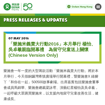
Oxfam Hong Kong
Menu
Start main content
Press Releases & Updates
07 MAY 2016
「樂施米義賣大行動2016」本月舉行 楊怡、
吳卓羲親臨開幕禮 為留守兒童送上關懷
(Chinese Version Only)
樂施會一年一度的大型籌款活動「樂施米義賣大行動」將於本
月舉行，今天假銅鑼灣希慎廣場舉行開幕禮，暨樂施會X 綠腳
丫「和你在一起」500500故事劇場。出席嘉賓包括樂施會董事
會成員馬錦華、樂施會總裁梁詠雩、演藝紅星楊怡及吳卓羲，
一起呼籲大眾購買樂施米，以支援內地留守兒童改善生活，健
康成長。