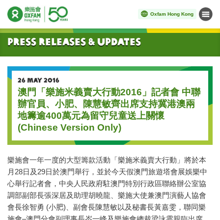
Oxfam Hong Kong
Menu
Start main content
Press Releases & Updates
26 MAY 2016
澳門「樂施米義賣大行動2016」記者會 中聯
辦官員、小肥、陳慧敏齊出席支持冀港澳兩
地籌逾400萬元為留守兒童送上關懷
(Chinese Version Only)
樂施會一年一度的大型籌款活動「樂施米義賣大行動」將於本
月28日及29日於澳門舉行，並於今天假澳門旅遊塔會展娛樂中
心舉行記者會，中央人民政府駐澳門特別行政區聯絡辦公室協
調部副部長張深居及助理胡曉龍、樂施大使兼澳門演藝人協會
會長徐智勇 (小肥)、副會長陳慧敏以及秘書長黃嘉雯，聯同樂
施會–澳門分會副理事長岑一峰及樂施會總裁梁詠雩親臨出席。