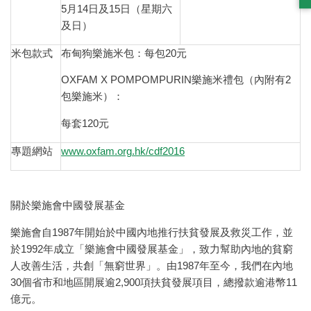
5月14日及15日（星期六
及日）
米包款式
布甸狗樂施米包：每包20元
OXFAM X POMPOMPURIN樂施米禮包（內附有2
包樂施米）：
每套120元
專題網站
www.oxfam.org.hk/cdf2016
關於樂施會中國發展基金
樂施會自1987年開始於中國內地推行扶貧發展及救災工作，並
於1992年成立「樂施會中國發展基金」，致力幫助內地的貧窮
人改善生活，共創「無窮世界」。由1987年至今，我們在內地
30個省市和地區開展逾2,900項扶貧發展項目，總撥款逾港幣11
億元。