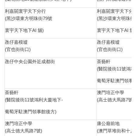
利嘉閤寰宇天下分行
利嘉閤寰宇天下分
(黑沙環東方明珠街79號
(黑沙環東方明珠街
寰宇天下地下AI 舖)
寰宇天下地下AI 舖)
氹仔嘉模墟
氹仔嘉模墟
(官也街街口)
(官也街街口)
氹仔中央公園外近成都街
茶藝軒
(醫院後街11號鴻利
葡萄牙駐澳門領事館
茶藝軒
澳門培正中學
(醫院後街11號鴻利大廈地下-
(高士德大馬路7號)
葡萄牙駐澳門領事館後方)
澳門培正中學
康公廟前地
(高士德大馬路7號)
(澳門草堆街和十月