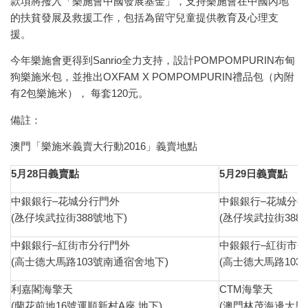
款項將撥入「樂施會中國發展基金」，支持樂施會在中國內地
的扶貧發展及救援工作，包括為留守兒童提供教育及心理支
援。
今年樂施會更得到Sanrio全力支持，設計POMPOMPURIN布甸
狗樂施米包，並推出OXFAM X POMPOMPURIN禮品包（內附
有2包樂施米）， 每套120元。
備註：
澳門「樂施米義賣大行動2016」義賣地點
5
月
28
日義賣點
5
月
29
日義賣點
中銀銀行–花城分行門外
中銀銀行–花城分
(氹仔埃武拉街388號地下)
(氹仔埃武拉街388
中銀銀行–紅街市分行門外
中銀銀行–紅街市
(高士德大馬路103號南通宿舍地下)
(高士德大馬路103
利嘉閣海擎天
CTM海擎天
(蘭花前地16號運順新村A座 地下)
(澳門林茂海邊大馬