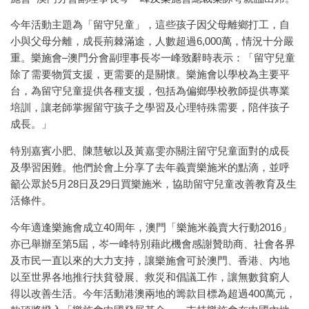
今年活動主題為「留守兒童」，這些孩子因父母離鄉打工，自
小與父母分離，成長荊棘滿途，人數超過6,000萬，情況十分嚴
重。樂施會–澳門分會副理事長岑一峰致辭時表示：「留守兒童
除了需要物質支援，更需要的是關懷。樂施會以學校為主要平
台，為留守兒童提供各種支援，包括為偏鄉學校教師提供專業
培訓，讓老師掌握留守孩子之學習及心理特殊需要，陪伴孩子
成長。」
特別嘉賓小肥、陳慧敏以及黃嘉雯亦關注留守兒童面對的成長
及學習困難。他們於會上分享了去年義賣樂施米的點滴，並呼
籲公眾於5月28日及29日買樂施米，協助留守兒童改善教育及生
活條件。
今年適逢樂施會成立40周年，澳門「樂施米義賣大行動2016」
亦已舉辦至第5屆，岑一峰特別藉此機會感謝贊助商、社會各界
及市民一直以來的大力支持，讓樂施會可於澳門、香港、內地
以至世界各地推行扶貧發展、救災和倡議工作，讓無數貧窮人
得以改善生活。今年活動港澳兩地的籌款目標為超過400萬元，