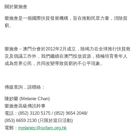
關於樂施會
樂施會是一個國際扶貧發展機構，旨在推動民眾力量，消除貧
窮。
樂施會－澳門分會於2012年2月成立，除竭力在全球推行扶貧救
災及倡議工作外，我們繼續在澳門投放資源，積極培育青年人
成為世界公民，共同改變導致貧窮的不公平現象。
傳媒查詢，請聯絡：
陳妙蘭 (Melanie Chan)
樂施會高級傳訊幹事
電話：(852) 3120 5175 / (852) 9654 2048/
(853) 6659 2130 (只限於當日活動)
電郵：
melaniec@oxfam.org.hk