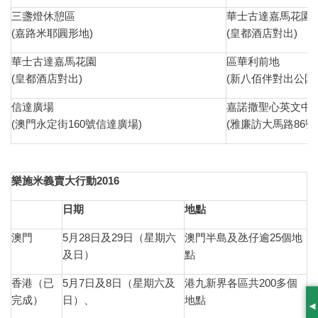
三盞燈休憩區
華士古達嘉馬花園
(嘉路米耶圓形地)
(皇都酒店對出)
華士古達嘉馬花園
區華利前地
(皇都酒店對出)
(新八佰伴對出公園
信達廣場
嘉諾撒聖心英文中
(澳門永定街160號信達廣場)
(雅廉訪大馬路86號
樂施米義賣大行動
2016
日期
地點
澳門
5月28日及29日（星期六
澳門半島及氹仔逾25個地
及日）
點
香港（已
5月7日及8日（星期六及
港九新界各區共200多個
完成）
日）、
地點
S