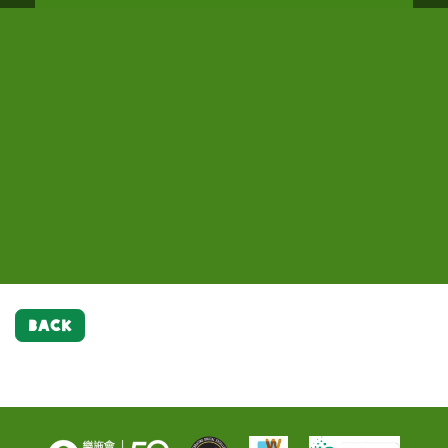
Industry代表潘君保以及澳門演藝人協會秘書長黃
區聯絡辦公室協調部助理胡曉龍、樂施會–澳門分會
部長張深居、樂施會總裁梁詠雩、中央人民政府駐澳
協會秘書長黃嘉雯、副會長陳慧敏以及Chessman
嘉雯分享了去年義賣樂施米的點滴，並呼籲公眾於5
副理事長岑一峰、中央人民政府駐澳門特別行政區聯
門特別行政區聯絡辦公室協調部助理胡曉龍、活動主
Music Industry代表潘君保手持樂施米包及紀念
月28日及29日購買樂施米，協助內地留守兒童改善教
絡辦公室協調部副部長張深居、樂施大使兼澳門演藝
要贊助中國銀行澳門分行理事長何子浩、樂施會籌募
品合照
育及生活條件
人協會會長徐智勇 (小肥)、副會長陳慧敏、
經理–活動黃玉閒、(第二行右四起) 澳門演藝人協會
Chessman Music Industry代表潘君保以及澳
秘書長黃嘉雯、樂施大使兼澳門演藝人協會會長徐智
門演藝人協會秘書長黃嘉雯一同主持澳門「樂施米義
勇 (小肥)、副會長陳慧敏、Chessman Music
賣大行動2016」啟動儀式
Industry代表潘君保以及(左一)樂施會傳訊主管龍
小燕女士與各嘉賓攜手呼籲公眾支持澳門「樂施米義
賣大行動2016」，以支持內地留守兒童獲得教育及
生活支援，並協助其家庭改善生計、走出困境
BACK