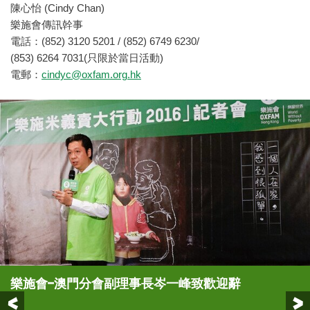
陳心怡 (Cindy Chan)
樂施會傳訊幹事
電話：(852) 3120 5201 / (852) 6749 6230/
(853) 6264 7031(只限於當日活動)
電郵：
cindyc@oxfam.org.hk
樂施會–澳門分會副理事長岑一峰致歡迎辭
(右至左) 樂施大使兼澳門演藝人協會會長徐智勇 (小
(右起) 樂施會總裁梁詠雩、活動主要贊助中國銀行澳
(第一行左四起) 樂施會–澳門分會副理事長岑一峰、
(右至左) 樂施會–澳門分會副理事長岑一峰、樂施大
Previous
肥)、副會長陳慧敏、Chessman Music
門分行理事長何子浩、中央人民政府駐澳門特別行政
中央人民政府駐澳門特別行政區聯絡辦公室協調部副
使兼澳門演藝人協會會長徐智勇 (小肥)、澳門演藝人