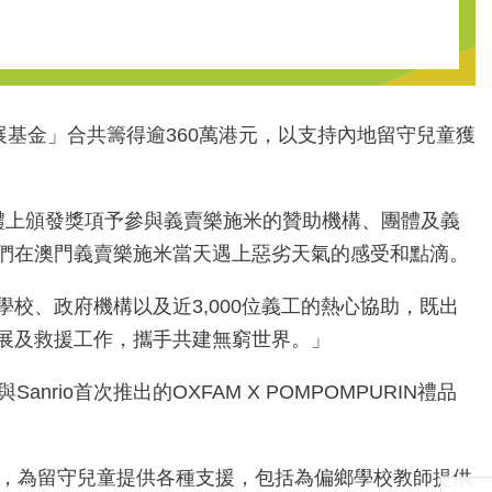
展基金」合共籌得逾360萬港元，以支持內地留守兒童獲
禮上頒發獎項予參與義賣樂施米的贊助機構、團體及義
他們在澳門義賣樂施米當天遇上惡劣天氣的感受和點滴。
校、政府機構以及近3,000位義工的熱心協助，既出
發展及救援工作，攜手共建無窮世界。」
rio首次推出的OXFAM X POMPOMPURIN禮品
台，為留守兒童提供各種支援，包括為偏鄉學校教師提供