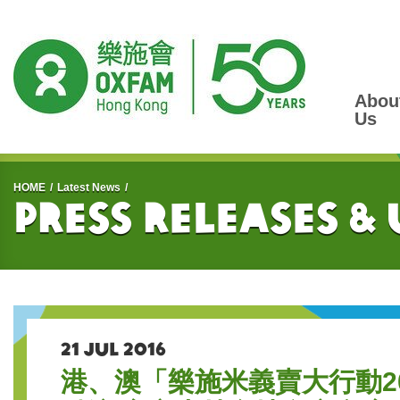
Abou
Us
Start main content
HOME
Latest News
Press Releases &
21 JUL 2016
港、澳「樂施米義賣大行動2