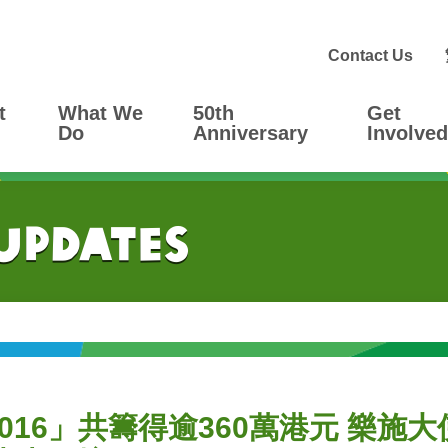
Contact Us
t
What We
50th
Get
Do
Anniversary
Involved
 Updates
016」共籌得逾360萬港元 樂施