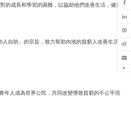
Fa
面對的成長和學習的困難，以協助他們改善生活，健康成
Li
Pi
「助人自助」的宗旨，致力幫助內地的貧窮人改善生活，
W
Em
Hid
育青年人成為世界公民，共同改變導致貧窮的不公平現