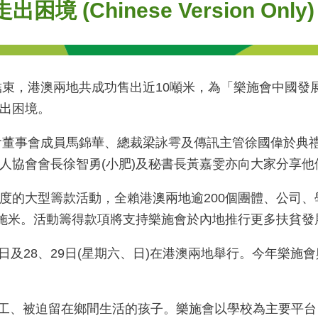
(Chinese Version Only)
結束，港澳兩地共成功售出近10噸米，為「樂施會中國發
出困境。
施會董事會成員馬錦華、總裁梁詠雩及傳訊主管徐國偉於典
人協會會長徐智勇(小肥)及秘書長黃嘉雯亦向大家分享
的大型籌款活動，全賴港澳兩地逾200個團體、公司、學
樂施米。活動籌得款項將支持樂施會於內地推行更多扶貧
28、29日(星期六、日)在港澳兩地舉行。今年樂施會與San
打工、被迫留在鄉間生活的孩子。樂施會以學校為主要平