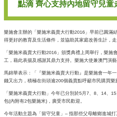
點滴 齊心支持內地留守兒童走出困境 
樂施會主辦的「樂施米義賣大行動2016」早前已圓滿
得更好的教育及生活條件，並協助其家庭改善生計，走
「樂施米義賣大行動2016」頒獎典禮上周舉行，樂
工，藉此表揚及感謝其鼎力支持。樂施大使兼澳門演藝
馬錦華表示：「『樂施米義賣大行動』是樂施會一年一度
錢又出力，積極在街頭逾200個義賣點呼籲市民購買
「樂施米義賣大行動」今年已分別於5月7、8、14、15日及
包(內附有2包樂施米)，廣受市民歡迎。
今年活動主題為「留守兒童」– 指那些父母離鄉進城