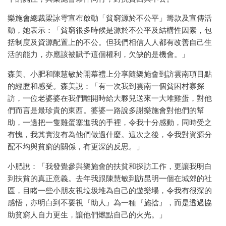
樂施會總裁梁詠雩宣布啟動「貧窮源於不公平」籌款及宣傳活
動，她表示：「貧窮很多時候是源於不公平及結構性因素，包
括制度及資源配置上的不公。但我們相信人人都有改善自己生
活的能力，亦應該被賦予這個權利，欠缺的是機會。」
森美、小肥和陳慧敏於開幕禮上分享隨樂施會到訪雲南項目點
的經歷和感受。森美說：「有一次我到雲南一個貧困村寨探
訪，一位老婆婆在我們離開時給大夥兒送來一大堆雞蛋，對他
們而言是最珍貴的東西。婆婆一路說多謝樂施會對他們的幫
助，一邊把一隻雞蛋塞進我的手裡，令我十分感動，同時受之
有愧，我其實沒有為他們做過什麼。這次之後，令我對資源分
配不均與貧窮的關係，有更深的反思。」
小肥說：「我發覺參與樂施會的扶貧和探訪工作，更讓我明白
到扶貧的真正意義。去年我跟陳慧敏到訪昆明一個在城郊的社
區，目睹一些小朋友視垃圾堆為自己的遊樂場，令我有很深的
感悟，亦明白到不要視『助人』為一種『施捨』，而是透過協
助貧窮人自力更生，讓他們燃點自己的火光。」