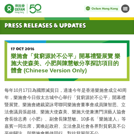
Oxfam Hong Kong
Menu
Start main content
Press Releases & Updates
17 OCT 2016
樂施會「貧窮源於不公平」開幕禮暨展覽 樂
施大使森美、小肥與陳慧敏分享探訪項目的
體會 (Chinese Version Only)
每年10月17日為國際滅貧日，適逢今年是香港樂施會成立40周
年，樂施會今日假太古城中心舉行「貧窮源於不公平」開幕禮
暨展覽。樂施會總裁梁詠雩聯同樂施會董事會成員陳智思、立
法會議員張超雄、樂施大使森美、樂施大使兼澳門演藝人協會
會長徐志勇（小肥）、副會長陳慧敏、10多名「樂施達人」等
嘉賓一同出席，冀喚起政府、立法會及社會各界對貧窮及不公
平的關注，與樂施會夥伴同行，對抗貧困與不公。