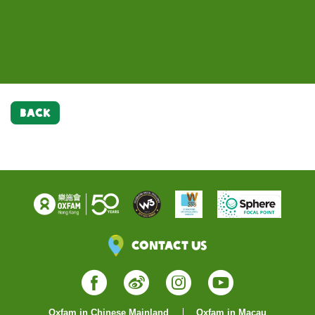
城中心總經理陳綺蓮、樂施大使兼澳門演藝人協會會
長徐智勇（小肥）、副會長陳慧敏、主要贊助利嘉閣
地產有限公司企業傳訊部高級聯席董事關碧紅。
BACK
Contact Us
Facebook
Weibo
Instagram
YouTube
Oxfam in Chinese Mainland
Oxfam in Macau