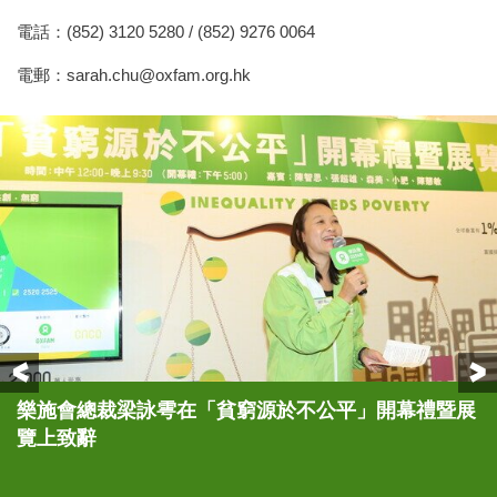
電話：(852) 3120 5280 / (852) 9276 0064
電郵：
sarah.chu@oxfam.org.hk
Previous
樂施會總裁梁詠雩在「貧窮源於不公平」開幕禮暨展
(左至右) 3位 與樂施會並肩同行的「樂施達人」–森
一眾嘉賓主持樂施會「貧窮源於不公平」活動之啟動
一眾主禮嘉賓聯同現場10多位與樂施會並肩同行的
覽上致辭
美、小肥、陳慧敏一起分享隨樂施會到訪項目點之體
儀式，左起：主要贊助晶苑集團經理－培訓及發展劉
「樂施達人」及贊助機構代表，一同展示樂施會的扶
會和感受。
銘智、樂施大使森美、立法會議員張超雄、樂施會董
貧工作，並呼籲大家一起打破不公，共創無窮世界。
事會成員陳智思、樂施會總裁梁詠雩、場地贊助太古