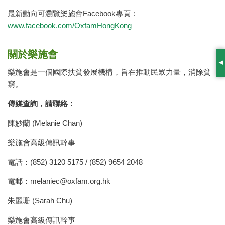
最新動向可瀏覽樂施會Facebook專頁：
www.facebook.com/OxfamHongKong
關於樂施會
S
樂施會是一個國際扶貧發展機構，旨在推動民眾力量，消除貧
窮。
傳媒查詢，請聯絡：
陳妙蘭 (Melanie Chan)
樂施會高級傳訊幹事
電話：(852) 3120 5175 / (852) 9654 2048
電郵：
melaniec@oxfam.org.hk
朱麗珊 (Sarah Chu)
樂施會高級傳訊幹事