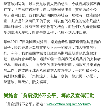
陳慧敏則認為，最重要是改變人們的想法，令歧視與誤解不再
存在：「在探訪過程中，自己都認同樂施會『貧窮源於不公
平』這句口號。我們到訪昆明的城郊社區，那裡有一些流動兒
童，由於是外來農民工的子女，所以他們在居住的城市只能入
讀民辦學校，沒有平等接受教育的機會，而他們的父母也同樣
受到當地人歧視，即使辛勤工作，也得不到合理回報。」
每年10月17日為國際滅貧日，樂施會希望藉著這個別具意義的
日子，喚起香港公眾對貧窮及不公平的關注，加入扶貧的行
列。今年，我們在國際滅貧日啟動為期兩星期籌款及宣傳活
動，藉樂施會40周年，邀請40位一直與我們並肩共行的支持者
成為「樂施達人」，向身邊的朋友作出呼籲，捐款支持樂施會
的工作，以協助全球近八億貧窮人改善生活，一起打破不公，
共創無窮世界。「樂施達人」包括：森美、徐志勇（小肥）、
陳慧敏、馬天佑、阮文韜等。
樂施會「貧窮源於不公平」籌款及宣傳活動
「貧窮源於不公平」網站：
www.oxfam.org.hk/inequality