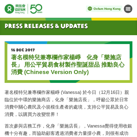
Oxfam Hong Kong
Menu
Start main content
Press Releases & Updates
16 DEC 2017
著名模特兒兼專欄作家楊崢 化身「樂施店
長」 用公平貿易食材製作聖誕甜品 推動良心
消費 (Chinese Version Only)
著名模特兒兼專欄作家楊崢 (Vanessa) 於今日（12月16日）親
臨位於中環的樂施商店，化身「樂施店長」，呼籲公眾於日常
消費中關心農民及小規模生產者的處境，支持公平貿易及良心
消費，以購買力改變世界！
首次參與店務工作，化身「樂施店長」，Vanessa覺得使用收銀
機十分有趣，而協助顧客透過消費者力量撐小農，則很有成功