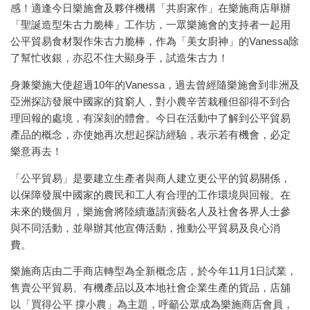
感！適逢今日樂施會及夥伴機構「共廚家作」在樂施商店舉辦
「聖誕造型朱古力脆棒」工作坊，一眾樂施會的支持者一起用
公平貿易食材製作朱古力脆棒，作為「美女廚神」的Vanessa除
了幫忙收銀，亦忍不住大顯身手，試造朱古力！
身兼樂施大使超過10年的Vanessa，過去曾經隨樂施會到非洲及
亞洲探訪發展中國家的貧窮人，對小農辛苦栽種但卻得不到合
理回報的處境，有深刻的體會。今日在活動中了解到公平貿易
產品的概念，亦使她再次想起探訪經驗，表示若有機會，必定
樂意再去！
「公平貿易」是要建立生產者與商人建立更公平的貿易關係，
以保障發展中國家的農民和工人有合理的工作環境與回報。在
未來的幾個月，樂施會將陸續邀請演藝名人及社會各界人士參
與不同活動，並舉辦其他宣傳活動，推動公平貿易及良心消
費。
樂施商店由二手商店轉型為全新概念店，於今年11月1日試業，
售賣公平貿易、有機產品以及本地社會企業生產的貨品，店舖
以「買得公平 撐小農」為主題，呼籲公眾成為樂施商店會員，