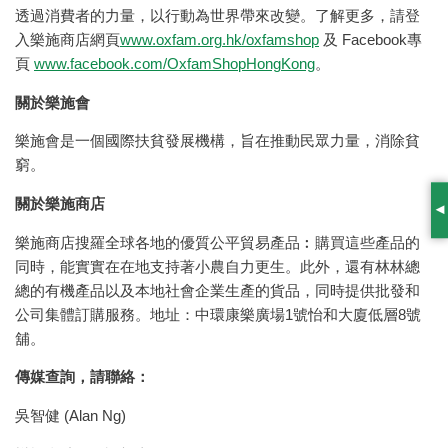
透過消費者的力量，以行動為世界帶來改變。了解更多，請登
入樂施商店網頁
www.oxfam.org.hk/oxfamshop
及 Facebook專
頁
www.facebook.com/OxfamShopHongKong
。
關於樂施會
樂施會是一個國際扶貧發展機構，旨在推動民眾力量，消除貧
窮。
關於樂施商店
S
樂施商店搜羅全球各地的優質公平貿易產品︰購買這些產品的
同時，能實實在在地支持著小農自力更生。此外，還有林林總
總的有機產品以及本地社會企業生產的貨品，同時提供批發和
公司集體訂購服務。地址：中環康樂廣場1號怡和大廈低層8號
舖。
傳媒查詢，請聯絡：
吳智健 (Alan Ng)