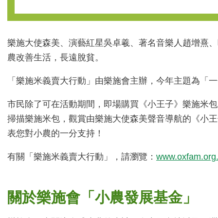
樂施大使森美、演藝紅星吳卓羲、著名音樂人趙增熹、
農改善生活，長遠脫貧。
「樂施米義賣大行動」由樂施會主辦，今年主題為「一包米、撐小農
市民除了可在活動期間，即場購買《小王子》樂施米包及
掃描樂施米包，觀賞由樂施大使森美聲音導航的《小王子》
表您對小農的一分支持！
有關「樂施米義賣大行動」，請瀏覽：
www.oxfam.org.
關於樂施會「小農發展基金」