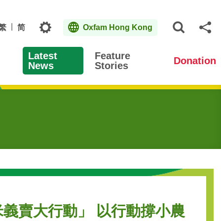
Topics
繁
简
Oxfam Hong Kong
Open S
Sh
Latest
Feature
Donation
News
Stories
米義賣大行動」 以行動撐小農