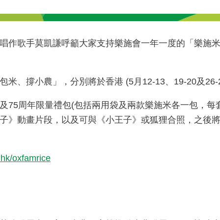
唱作歌手莫凱謙呼籲大家支持樂施會一年一度的「樂施
」，分別將於香港 (5月12-13、19-20及26-27日)
75周年限量禮包(包括兩用袋及兩款樂施米各一包，每套
動畫片段，以及可與《小王子》或狐狸合照，之後將相片分
hk/oxfamrice