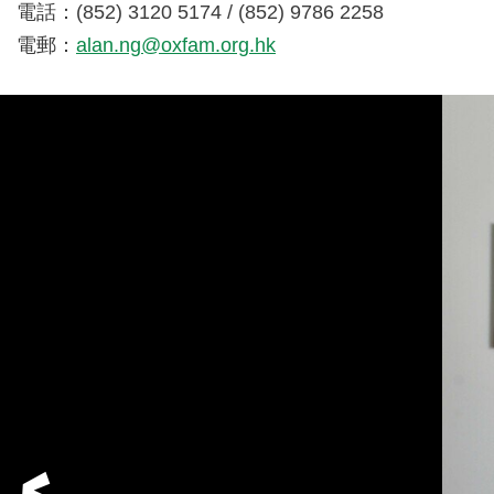
電話：(852) 3120 5174 / (852) 9786 2258
電郵：
alan.ng@oxfam.org.hk
Previous