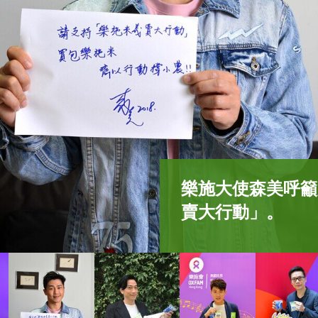
樂施大使森美呼籲
演藝紅星吳卓羲呼
唱作歌手莫凱謙呼
著名音樂人趙增熹
賣大行動」。
(包括兩用袋及兩
(包括兩用袋及兩
賣大行動」。