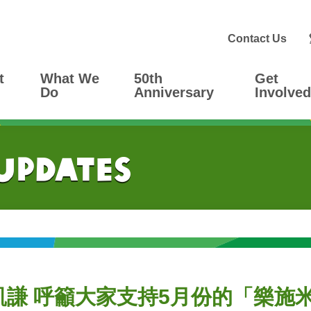
Contact Us
t
What We
50th
Get
Do
Anniversary
Involved
 Updates
謙 呼籲大家支持5月份的「樂施