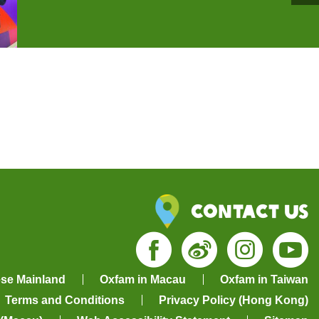
Contact Us
Facebook
Weibo
Insta
Yo
ese Mainland
Oxfam in Macau
Oxfam in Taiwan
Terms and Conditions
Privacy Policy (Hong Kong)