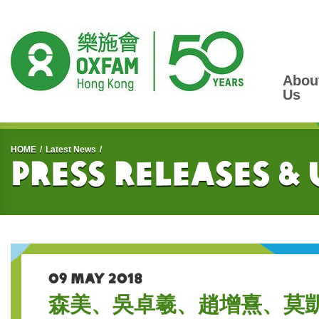
Abou
Us
Start main content
HOME
Latest News
Press Releases &
09 MAY 2018
森美、吳卓羲、趙增熹、莫凱