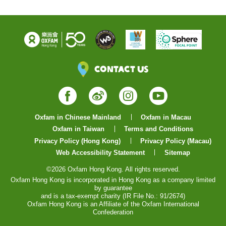
Contact Us
Facebook
Weibo
Instagram
YouTube
Oxfam in Chinese Mainland
Oxfam in Macau
Oxfam in Taiwan
Terms and Conditions
Privacy Policy (Hong Kong)
Privacy Policy (Macau)
Web Accessibility Statement
Sitemap
©2026 Oxfam Hong Kong. All rights reserved.
Oxfam Hong Kong is incorporated in Hong Kong as a company limited
by guarantee
and is a tax-exempt charity (IR File No.: 91/2674)
Oxfam Hong Kong is an Affiliate of the Oxfam International
Confederation