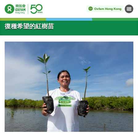
Oxfam Hong Kong
Menu
Start main content
復種希望的紅樹苗