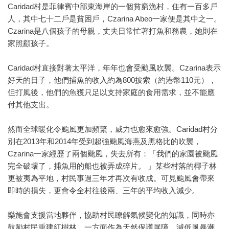
Caridad村是菲律賓中部東海岸的一個貧窮漁村，住有一百多戶
人，其中七十二戶是貧困戶，Czarina Abeo一家便是其中之一。
Czarina是八個孩子的母親，丈夫日常忙著打魚和務農，她則在
家照顧孩子。
Caridad村直接對著太平洋，年年也會受颱風吹襲。Czarina表示
好天的日子，他們捕魚的收入約為800披索（約港幣110元），
但打風後，他們的魚獲只足以支持家庭的食用需求，並不能應
付其他支出。
然而全球暖化令颱風更加頻繁，威力也愈來愈強。Caridad村分
別在2013年和2014年受到超強颱風海燕及黑格比的吹襲，
Czarina一家經歷了兩個颱風，失去所有：「我們的家園被颱風
完全破壞了，捕魚用的船也被弄成碎片。 」某些村落的椰子林
更被夷為平地，村民事過三年才再次有收成。可見颱風會帶來
即時的損失，更會令全村往後兩、三年的平均收入減少。
樂施會支援當地夥伴，協助村民瞭解氣候變化的知識，同時亦
鼓勵村民重建紅樹林，一方面作為天然保護屏障，減低風暴潮