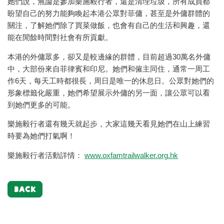
她們說，無論是參加樂施毅行者，還是清理垃圾，所有成員都
盼望自己的努力能夠喚起本港公眾對菲傭，甚至是外傭群體的
關注，了解她們除了買菜做飯，也會有自己的生活和興趣，還
能在閒餘時間對社會有所貢獻。
本港的外傭眾多，卻又是較邊緣的群體，目前超過30萬名外傭
中，大部份來自菲律賓和印尼。她們和僱主同住，通常一周工
作6天，每天工時都很長，周日是唯一的休息日。公眾對她們的
形象標籤化嚴重，她們希望展示外傭的另一面，讓公眾可以看
到她們更多的可能。
樂施毅行者還有幾天就起步，大家這幾天看見她們在山上練習
時要為她們打氣啊！
樂施毅行者活動詳情：
www.oxfamtrailwalker.org.hk
BACK