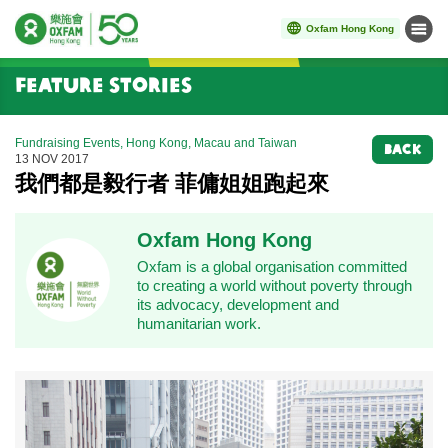
Oxfam Hong Kong
Menu
Start main content
Feature Stories
Fundraising Events, Hong Kong, Macau and Taiwan
BACK
13 NOV 2017
我們都是毅行者 菲傭姐姐跑起來
Oxfam Hong Kong
Oxfam is a global organisation committed
to creating a world without poverty through
its advocacy, development and
humanitarian work.