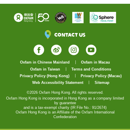
Contact Us
Facebook
Weibo
Instagram
YouTube
Oxfam in Chinese Mainland
Oxfam in Macau
Oxfam in Taiwan
Terms and Conditions
Privacy Policy (Hong Kong)
Privacy Policy (Macau)
Web Accessibility Statement
Sitemap
©2026 Oxfam Hong Kong. All rights reserved.
Oxfam Hong Kong is incorporated in Hong Kong as a company limited
by guarantee
and is a tax-exempt charity (IR File No.: 91/2674)
Oxfam Hong Kong is an Affiliate of the Oxfam International
Confederation