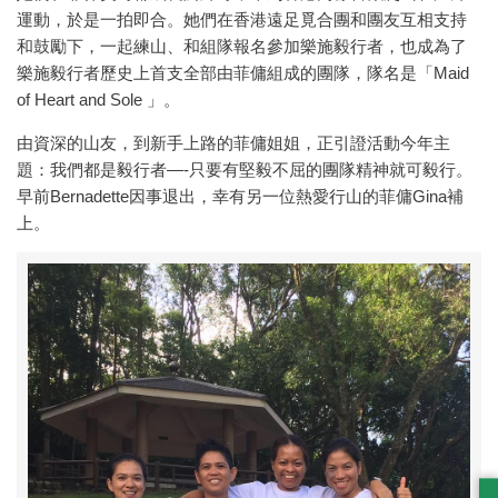
運動，於是一拍即合。她們在香港遠足覓合團和團友互相支持
和鼓勵下，一起練山、和組隊報名參加樂施毅行者，也成為了
樂施毅行者歷史上首支全部由菲傭組成的團隊，隊名是「Maid
of Heart and Sole 」。
由資深的山友，到新手上路的菲傭姐姐，正引證活動今年主
題：我們都是毅行者—-只要有堅毅不屈的團隊精神就可毅行。
早前Bernadette因事退出，幸有另一位熱愛行山的菲傭Gina補
上。