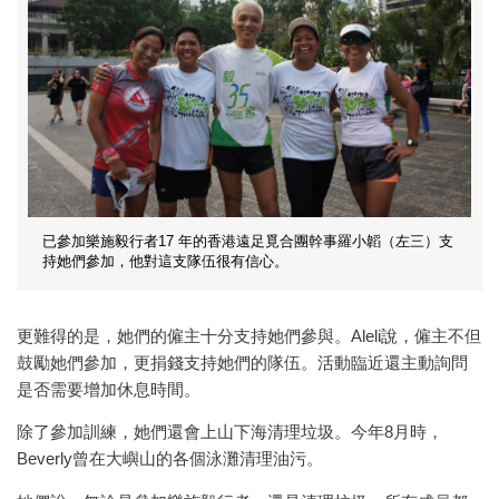
已參加樂施毅行者17 年的香港遠足覓合團幹事羅小韜（左三）支
持她們參加，他對這支隊伍很有信心。
更難得的是，她們的僱主十分支持她們參與。Aleli說，僱主不但
鼓勵她們參加，更捐錢支持她們的隊伍。活動臨近還主動詢問
是否需要增加休息時間。
除了參加訓練，她們還會上山下海清理垃圾。今年8月時，
Beverly曾在大嶼山的各個泳灘清理油污。