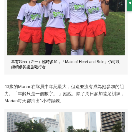
S
幸有Gina（左一）臨時參加，「Maid of Heart and Sole」仍可以
繼續參與樂施毅行者
43歲的Marian在隊員中年紀最大，但這並沒有成為她參加的阻
力。「年齡只是一個數字。 」她說。除了周日參加遠足訓練，
Marian每天都抽出1小時鍛鍊。