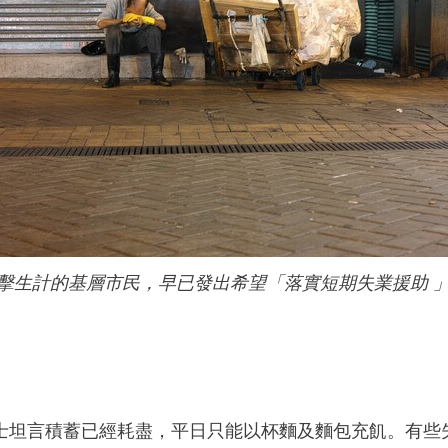
擊生計的基層市民，早已發出希望「落實短期失業援助 
士坦言積蓄已經耗盡，平日只能以杯麵及麵包充飢。有些