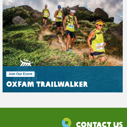
Join Our Event
Oxfam Trailwalker
Contact Us