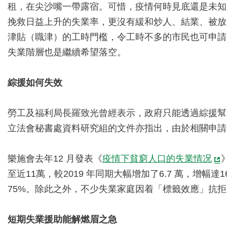
租，在尖沙嘴一帶露宿。可惜，疫情何時見底還是未知
挽救日益上升的失業率，更沒有緩和炒人、結業、被放
津貼（職津）的工時門檻，令工時不多的市民也可申請
失業階層也是繼續希望落空。
綜援如何失效
勞工及福利局長羅致光曾經表示，政府只能透過綜援幫
立法會秘書處資料研究組的文件亦指出，由於相關申請
樂施會去年12 月發表《
疫情下貧窮人口的失業情况
至近11萬，較2019 年同期大幅增加了6.7 萬，增
75%。除此之外，不少失業家庭因着「標籤效應」抗
短期失業援助能解燃眉之急