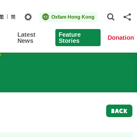
Topics
繁
简
Oxfam Hong Kong
Open S
Sh
Latest
Feature
Donation
News
Stories
BACK