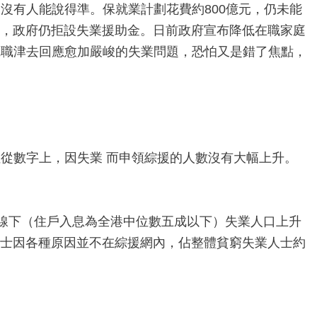
沒有人能說得準。保就業計劃花費約800億元，仍未能
作，政府仍拒設失業援助金。日前政府宣布降低在職家庭
寬職津去回應愈加嚴峻的失業問題，恐怕又是錯了焦點，
從數字上，因失業 而申領綜援的人數沒有大幅上升。
窮線下（住戶入息為全港中位數五成以下）失業人口上升
失業人士因各種原因並不在綜援網內，佔整體貧窮失業人士約