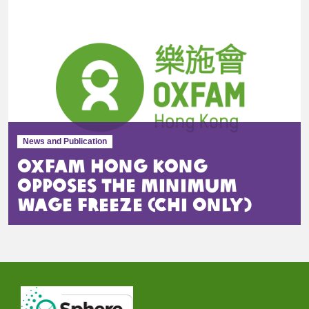
News and Publication
Oxfam Hong Kong
Opposes the Minimum
Wage Freeze (Chi only)