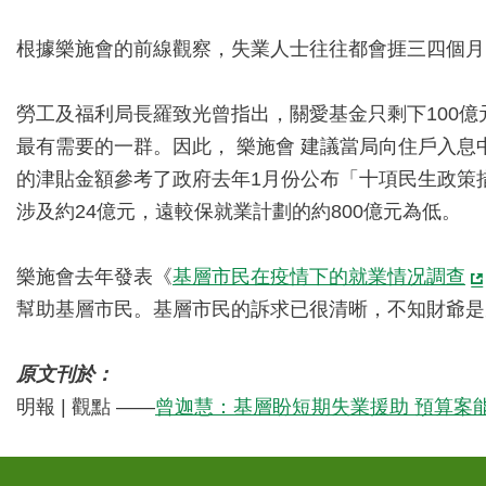
根據樂施會的前線觀察，失業人士往往都會捱三四個月
勞工及福利局長羅致光曾指出，關愛基金只剩下100
最有需要的一群。因此， 樂施會 建議當局向住戶入息中
的津貼金額參考了政府去年1月份公布「十項民生政策
涉及約24億元，遠較保就業計劃的約800億元為低。
樂施會去年發表《
基層市民在疫情下的就業情况調查
幫助基層市民。基層市民的訴求已很清晰，不知財爺是
原文刊於：
明報 | 觀點 ——
曾迦慧：基層盼短期失業援助 預算案