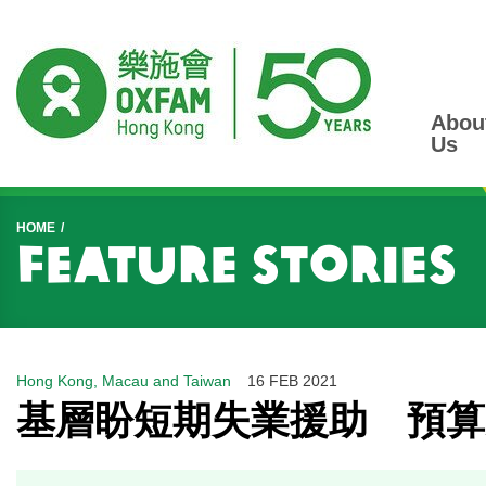
Abou
Us
Start main content
HOME
Feature Stories
Hong Kong, Macau and Taiwan
16 FEB 2021
基層盼短期失業援助 預算案