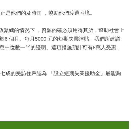
正是他們的及時雨 ，協助他們渡過困境。
政緊絀的情况下 ，資源的確必須用得其所，幫助社會上
6 個月、每月5000 元的短期失業津貼。我們所建議
息中位數一半的證明。這項措施預計可有8萬人受惠，
數七成的受訪住戶認為 「設立短期失業援助金」最能夠