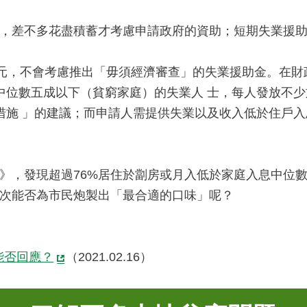
，差不多花盡積蓄才考慮申請政府的資助；短期失業援助
億元，不會考慮推出「毋須經濟審查」的失業援助金。在財
位數五成以下（貧窮家庭）的失業人 士，每人發放不少於
措施 」的建議；而申請人需提供失業以及收入低於住戶入
》，發現超過76%居住於劏房或月入低於家庭入息中位
次能否為市民炮製出「最合適的口味」呢？
能否回應？
（2021.02.16）