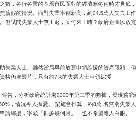
之數，各行各業的基層市民面對的經濟寒冬何時才見底，
無薪假的情况。面對失業率創新高，約24.5萬人失去工
。但試問失業人士無工返，又何來工時？政府企圖以放
助失業人士。雖然當局早前放寬申領綜援的資產限額，但
資格仍屬嚴苛，只有約7%的失業人士申領綜援。
》報告，分析政府統計處2020年第二季的數據，發現貧
幅達160%，情况令人擔憂。 樂施會推算，約8萬 名貧窮
拒申請綜援，寧願「捱多幾個月」，也不希望遭人白眼。