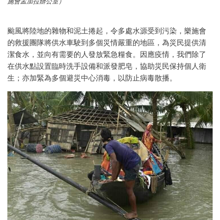
施會孟加拉辦公室）
颱風將陸地的雜物和泥土捲起，令多處水源受到污染，樂施會
的救援團隊將供水車駛到多個災情嚴重的地區，為災民提供清
潔食水，並向有需要的人發放緊急糧食。因應疫情，我們除了
在供水點設置臨時洗手設備和派發肥皂，協助災民保持個人衛
生；亦加緊為多個避災中心消毒，以防止病毒散播。