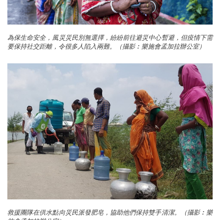
為保生命安全，風災災民別無選擇，紛紛前往避災中心暫避，但疫情下需
要保持社交距離，令很多人陷入兩難。（攝影︰樂施會孟加拉辦公室）
救援團隊在供水點向災民派發肥皂，協助他們保持雙手清潔。（攝影︰樂