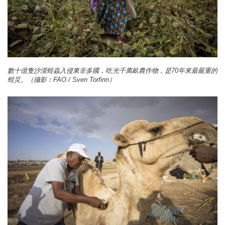
數十億隻沙漠蝗蟲入侵東非多國，吃光千萬畝農作物，是70年來最嚴重的
蝗災。（攝影︰FAO / Sven Torfinn）