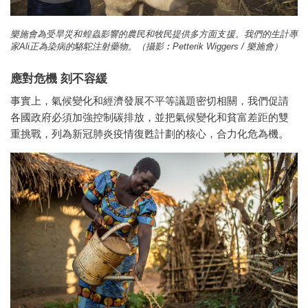
樂施會為受旱災和蝗蟲影響的農民和牧民提供多方面支援。我們的生計專
家Ali正為染病的駱駝注射藥物。（攝影︰Petterik Wiggers / 樂施會）
應對危機 刻不容緩
事實上，氣候變化和經濟發展不平等議題密切相關，我們促請
各國政府必須加強控制碳排放，並把氣候變化和貧富差距的雙
重挑戰，列為新冠肺炎疫情復甦計劃的核心，合力化危為機。