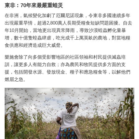
東非︰70年來最嚴重蝗災
在非洲，氣候變化加劇了厄爾尼諾現象，令東非多國連續多年
出現嚴重旱情，超過2,800萬人長期受糧食短缺問題困擾。自去
年10月開始，當地更出現異常降雨，導致沙漠蝗蟲孵化量暴
增，數十億隻蝗蟲肆虐，吃光成千上萬英畝的農地，對當地糧
食供應和經濟造成巨大威脅。
樂施會除了向多個受影響地區的社區領袖和村民提供滅蟲培
訓，讓更多人有能力自救；亦為農民和牧民提供多方面的支
援，包括開發水源、發放現金、種子和應急糧食等，以解他們
燃眉之急。