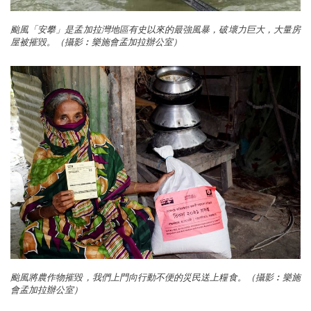
颱風「安攀」是孟加拉灣地區有史以來的最強風暴，破壞力巨大，大量房
屋被摧毀。（攝影︰樂施會孟加拉辦公室）
颱風將農作物摧毀，我們上門向行動不便的災民送上糧食。（攝影︰樂施
會孟加拉辦公室）