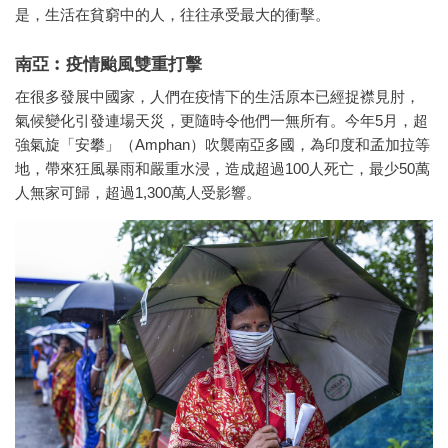
是，生活在貧窮中的人，往往承受最大的衝擊。
南亞︰疫情颱風雙重打擊
在很多發展中國家，人們在疫情下的生活原本已經捉襟見肘，
氣候變化引發連場天災，更隨時令他們一無所有。今年5月，超
強氣旋「安攀」（Amphan）吹襲南亞多國，為印度和孟加拉等
地，帶來狂風暴雨和嚴重水浸，造成超過100人死亡，最少50萬
人無家可歸，超過1,300萬人受影響。