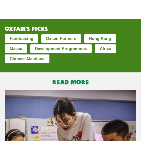
Oxfam’s Picks
Fundraising
Oxfam Partners
Hong Kong
Macau
Development Programmes
Africa
Chinese Mainland
READ MORE