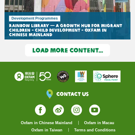
Development Programmes
Rainbow Library — A Growth Hub for Migrant
Children - Child Development - Oxfam in
Chinese Mainland
LOAD MORE CONTENT...
Contact Us
Facebook
Weibo
Instagram
YouTube
Oxfam in Chinese Mainland
Oxfam in Macau
Oxfam in Taiwan
Terms and Conditions