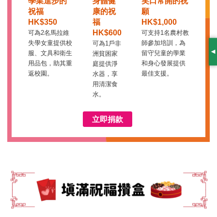
學業進步的
身體健
笑口常開的祝
祝福
康的祝
願
HK$350
福
HK$1,000
HK$600
可為2名馬拉維
可支持1名農村教
失學女童提供校
師參加培訓，為
可為1戶非
服、文具和衛生
留守兒童的學業
洲貧困家
S
用品包，助其重
和身心發展提供
庭提供淨
返校園。
最佳支援。
水器，享
用清潔食
水。
立即捐款