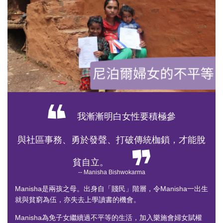
我漸漸明白女性要積極參
與社區事務、勇於發聲、打破傳統枷鎖，才能脫
貧自立。
-- Manisha Bishwokarma
Manisha是兩孩之母。出身自「賤民」階層，令Manisha一出生
就與貧窮為伍，亦失去上學讀書的機會。
Manisha為免子女繼續過不平等的生活，加入樂施會婦女賦權