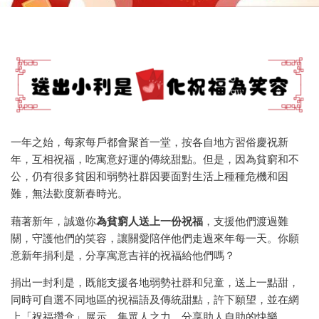
一年之始，每家每戶都會聚首一堂，按各自地方習俗慶祝新
年，互相祝福，吃寓意好運的傳統甜點。但是，因為貧窮和不
公，仍有很多貧困和弱勢社群因要面對生活上種種危機和困
難，無法歡度新春時光。
藉著新年，誠邀你
為貧窮人送上一份祝福
，支援他們渡過難
關，守護他們的笑容，讓關愛陪伴他們走過來年每一天。你願
意新年捐利是，分享寓意吉祥的祝福給他們嗎？
捐出一封利是，既能支援各地弱勢社群和兒童，送上一點甜，
同時可自選不同地區的祝福語及傳統甜點，許下願望，並在網
上「祝福攢盒」展示，集眾人之力，分享助人自助的快樂。