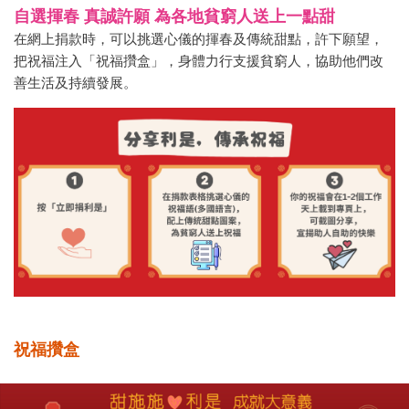
自選揮春 真誠許願 為各地貧窮人送上一點甜
在網上捐款時，可以挑選心儀的揮春及傳統甜點，許下願望，
把祝福注入「祝福攢盒」，身體力行支援貧窮人，協助他們改
善生活及持續發展。
祝福攢盒