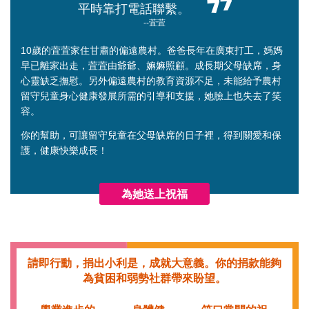
平時靠打電話聯繫。
--萓萓
10歲的萓萓家住甘肅的偏遠農村。爸爸長年在廣東打工，媽媽
早已離家出走，萓萓由爺爺、嫲嫲照顧。成長期父母缺席，身
心靈缺乏撫慰。另外偏遠農村的教育資源不足，未能給予農村
留守兒童身心健康發展所需的引導和支援，她臉上也失去了笑
容。
你的幫助，可讓留守兒童在父母缺席的日子裡，得到關愛和保
護，健康快樂成長！
為她送上祝福
請即行動，捐出小利是，成就大意義。你的捐款能夠
為貧困和弱勢社群帶來盼望。