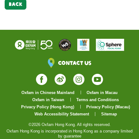
BACK
Contact Us
Facebook
Weibo
Instagram
YouTube
Oxfam in Chinese Mainland
Oxfam in Macau
Oxfam in Taiwan
Terms and Conditions
Privacy Policy (Hong Kong)
Privacy Policy (Macau)
Web Accessibility Statement
Sitemap
©2026 Oxfam Hong Kong. All rights reserved.
Oxfam Hong Kong is incorporated in Hong Kong as a company limited
by guarantee