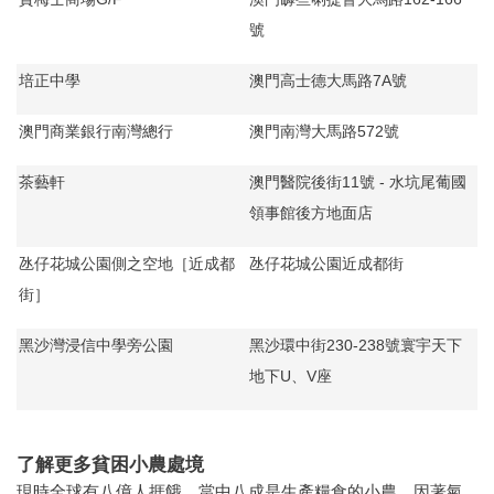
號
培正中學
澳門高士德大馬路7A號
澳門商業銀行南灣總行
澳門南灣大馬路572號
茶藝軒
澳門醫院後街11號 - 水坑尾葡國
領事館後方地面店
氹仔花城公園側之空地［近成都
氹仔花城公園近成都街
街］
黑沙灣浸信中學旁公園
黑沙環中街230-238號寰宇天下
地下U、V座
了解更多貧困小農處境
現時全球有八億人捱餓，當中八成是生產糧食的小農。因著氣