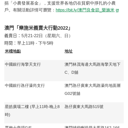
捐「小農發展基金」，支援世界各地仍在貧窮中掙扎的小農
戶。有關活動詳情可瀏覽：
https://bit.ly/澳門良食節_樂施米
澳門「樂施米義賣大行動
2022
」
義賣日：
5月21-22日（星期六、日）
時間：早上
11時 - 下午5時
米檔地點
地址
中國銀行海擎天支行
澳門林茂海邊大馬路海擎天地下
C、D舖
中國銀行氹仔濠尚支行
澳門氹仔廣東大馬路濠尚地面層
G02號舖
星皓廣場二樓 (早上11時-晚上8
氹仔廣東大馬路515號
時)
賈梅士商場G/F
澳門罅些喇提督大馬路162-166