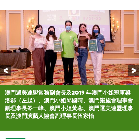
Previous
澳⾨選美連盟常務副會⻑及2019 年澳⾨⼩姐冠軍梁
樂施會同事扮演非洲小農戶阿德，讓參加者明白非洲
參加者模擬體驗非洲小農戶，雖然他們努力工作，但
活動後，參加者積極分享他們扮演非洲小農戶時的生
參加者分成富人及窮人組別，並獲分不同價值金幣
「富人」則能享受精美「富人餐」，有肉有菜有海鮮
完成貧富宴後，樂施會同事向嘉賓講解現時貧困小農
樂施會感謝超過750名義工，以及多個企業夥伴支持
洛郗（左起）、澳⾨⼩姐邱國晴、澳⾨樂施會理事會
農民面對的困境
卻深受氣候變化影響，失去生計
活情況
咭，在計算「資產」後，窮人只能分配白麵包及象徵
所面對的困境，以及扭轉現時氣候不公義的方法
「樂施米義賣大行動2022」
副理事⻑岑⼀峰、澳⾨⼩姐黃蓉、澳⾨選美連盟理事
「污糟水」的深色飲料
⻑及澳⾨演藝⼈協會副理事⻑伍家怡