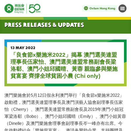
Oxfam Hong Kong
Menu
Start main content
Press Releases & Updates
13 MAY 2022
「良食節x樂施米2022」揭幕 澳⾨選美連盟
理事⻑伍家怡、澳⾨選美連盟常務副會⻑梁
洛郗、澳⾨⼩姐邱國晴、黃蓉 親臨參與樂施
貧富宴 ⿑撐全球貧困⼩農 (Chi only)
澳門樂施會於5月12日假永利澳門舉行「良食節x樂施米2022」
啟動禮，澳門選美連盟理事長及澳門演藝人協會副理事長伍家
怡（Cherry）、澳門選美連盟常務副會長及2019年澳門小姐冠
軍梁洛郗（Bobo）、澳門小姐邱國晴（Emily）、澳門小姐黃蓉
（Dinelle）及澳門樂施會理事會副理事長岑一峰亦有出席。今
年啟動禮結合「樂施貧富宴」，邀請各贊助企業、支持團體及