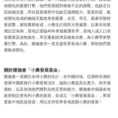
候變化的嚴重打擊，他們長期面對糧食不足的挑戰，也缺乏社
區組織支援，而在貿易過程中也缺乏議價能力。更甚的是，氣
候變化造成的極端天氣愈來愈嚴重，水災、旱災、風暴等變得
更頻繁，摧毀農耕收成，小農生計因而大受威脅。以東非埃塞
俄比亞為例，當地正面臨40年來最嚴重乾旱，當地八成人口依
靠農業及放牧維生，旱災重創經濟及糧食供應，為小農帶來雙
重打擊。為此，樂施會亦一直支援世界各地小農，幫助他們適
應氣候變化。
關於樂施會「小農發展基金」
樂施會一直關注全球小農的生計，在中國內地、亞洲和非洲的
發展中國家推行小農發展項目，協助小農提高生產力、與市場
接軌，以及加強他們應對自然災害的能力。樂施會亦倡議各地
政府制定更有利小農的政策，並成立「小農發展基金」，希望
更集中地投放資源，用以支持世界各地貧困小農的發展！