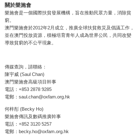
關於樂施會
樂施會是一個國際扶貧發展機構，旨在推動民眾力量，消除貧
窮。
澳門樂施會於2012年2月成立，推廣全球扶貧救災及倡議工作，
並在澳門投放資源，積極培育青年人成為世界公民，共同改變
導致貧窮的不公平現象。
傳媒查詢，請聯絡：
陳宇威 (Saul Chan)
澳門樂施會高級項目幹事
電話：+853 2878 9285
電郵：
saul.chan@oxfam.org.hk
何梓彤 (Becky Ho)
樂施會傳訊及數碼推廣幹事
電話：+852 3120 5257
電郵：
becky.ho@oxfam.org.hk