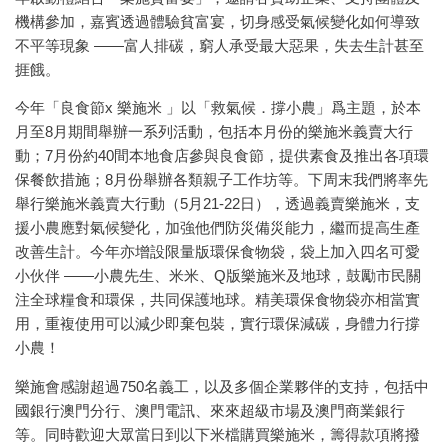
機構參加，嘉賓透過體驗貧富宴，切身感受氣候變化如何導致
不平等現象 ——富人排碳，窮人承受最大惡果，失去生計甚至
捱餓。
今年「良食節x 樂施米 」以「救氣候．撐小農」爲主題，於本
月至8月期間舉辦一系列活動，包括本月份的樂施米義賣大行
動；7月份約40間本地食店參與良食節，提供素食及推出各項環
保餐飲措施；8月份舉辦各類親子工作坊等。下周末我們將率先
舉行樂施米義賣大行動（5月21-22日），透過義賣樂施米，支
援小農應對氣候變化，加強他們防災備災能力，繼而提高生產
改善生計。今年亦增設限量版環保食物袋，袋上加入四名可愛
小伙伴 ——小農先生、米米、Q版樂施米及地球，鼓勵市民關
注全球糧食和環保，共同保護地球。精美環保食物袋亦相當實
用，重複使用可以減少即棄包裝，實行環保減碳，身體力行撐
小農！
樂施會感謝超過750名義工，以及多個企業夥伴的支持，包括中
國銀行澳門分行、澳門電訊、來來超級市場及澳門商業銀行
等。同時歡迎大眾當日到以下米檔購買樂施米，籌得款項將撥