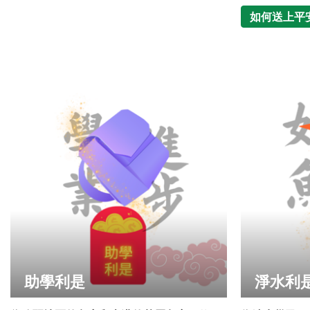
如何送上平
助學利是
淨水利