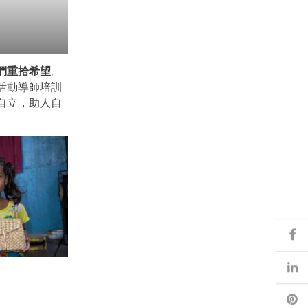
們重拾希望
。
活動導師培訓
自立，助人自
Fa
Li
Pi