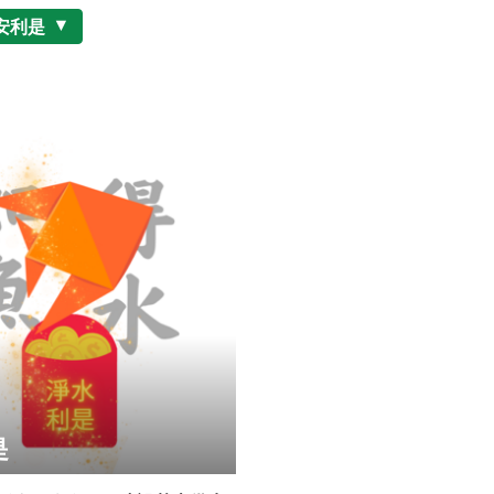
安利是
是