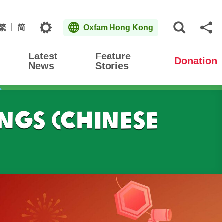
Topics
繁
简
Oxfam Hong Kong
Open S
Sh
Latest
Feature
Donation
News
Stories
ings (Chinese