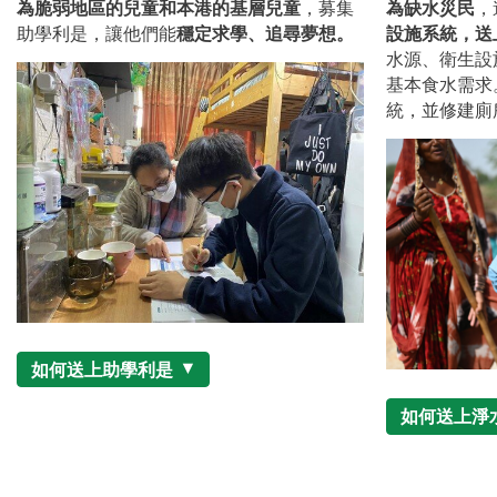
為脆弱地區的兒童和本港的基層兒童
，募集
為缺水災民
，
助學利是，讓他們能
穩定求學、追尋夢想。
設施系統，送
水源、衛生設
基本食水需求
統，並修建廁
如何送上助學利是
如何送上淨