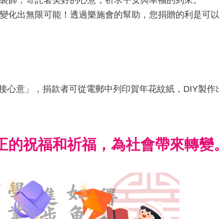
裝飾，寄託著美好的心意，祈求平安與幸福的到來。
變化出無限可能！透過樂施會的幫助，您捐贈的利是可
利是接心意」，捐款者可從電郵中列印賀年花紋紙，DIY
正的祝福和祈福，為社會帶來轉變