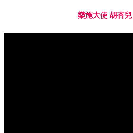
樂施大使 胡杏兒