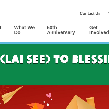
Contact Us
t
What We
50th
Get
Do
Anniversary
Involved
(Lai See) to Bless