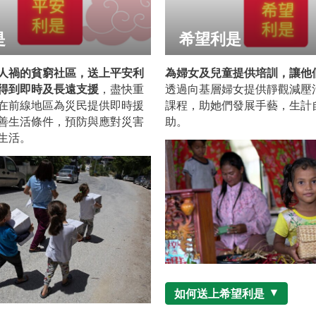
是
希望利是
人禍的貧窮社區，送上平安利
為婦女及兒童提供培訓，讓他
得到即時及長遠支援
，盡快重
透過向基層婦女提供靜觀減壓
在前線地區為災民提供即時援
課程，助她們發展手藝，生計
善生活條件，預防與應對災害
助。
生活。
如何送上希望利是