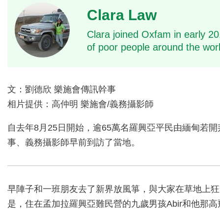
Clara Law
Clara joined Oxfam in early 20
of poor people around the worl
文：劉德欣 樂施會傳訊幹事
相片提供：高仲明 樂施會/義務攝影師
自去年8月25日開始，逾65萬名羅興亞平民由緬甸若開
事、義務攝影師早前到訪了當地。
早陣子和一班朋友去了新界放風箏，與大家在草地上狂
是，住在孟加拉羅興亞難民營的九歲男孩Abir和他那