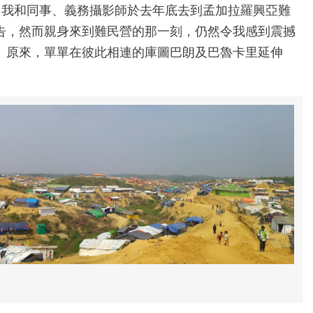
r）。我和同事、義務攝影師於去年底去到孟加拉羅興亞難
告，然而親身來到難民營的那一刻，仍然令我感到震撼
。原來，單單在彼此相連的庫圖巴朗及巴魯卡里延伸