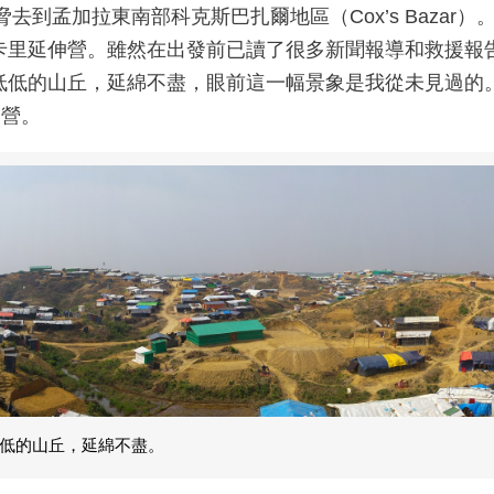
去到孟加拉東南部科克斯巴扎爾地區（Cox’s Baza
卡里延伸營。雖然在出發前已讀了很多新聞報導和救援報
低低的山丘，延綿不盡，眼前這一幅景象是我從未見過的
民營。
低的山丘，延綿不盡。