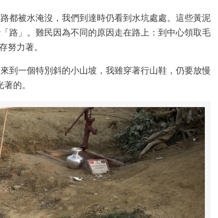
的路都被水淹沒，我們到達時仍看到水坑處處。這些黃泥
些「路」。難民因為不同的原因走在路上：到中心領取毛
生存努力著。
們來到一個特別斜的小山坡，我雖穿著行山鞋，仍要放慢
光著的。