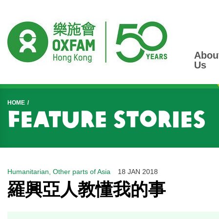
Abou
Us
Start main content
HOME
Feature Stories
Humanitarian, Other parts of Asia
18 JAN 2018
羅興亞人教懂我的事