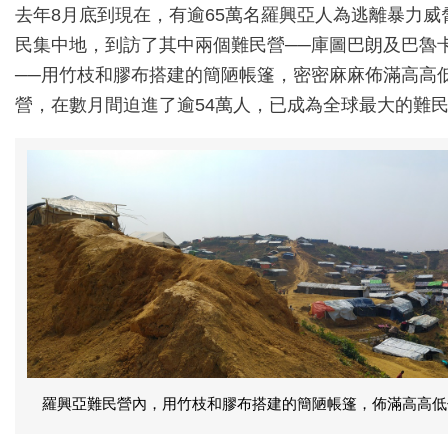
去年8月底到現在，有逾65萬名羅興亞人為逃離暴力威脅
民集中地，到訪了其中兩個難民營──庫圖巴朗及巴魯
──用竹枝和膠布搭建的簡陋帳篷，密密麻麻佈滿高高
營，在數月間迫進了逾54萬人，已成為全球最大的難
羅興亞難民營內，用竹枝和膠布搭建的簡陋帳篷，佈滿高高低