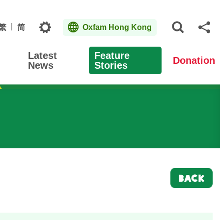
Topics
繁
简
Oxfam Hong Kong
Open S
Sh
Latest
Feature
Donation
News
Stories
BACK