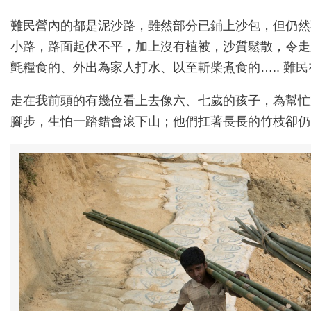
難民營內的都是泥沙路，雖然部分已鋪上沙包，但仍然
小路，路面起伏不平，加上沒有植被，沙質鬆散，令走
氈糧食的、外出為家人打水、以至斬柴煮食的….. 難
走在我前頭的有幾位看上去像六、七歲的孩子，為幫忙
腳步，生怕一踏錯會滾下山；他們扛著長長的竹枝卻仍