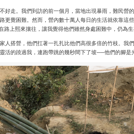
不好走。我們到訪的前一個月，當地出現暴雨，難民營
路更覺困難。然而，營內數十萬人每日的生活就依靠這
民在路上熙來攘往，讓我覺得他們雖然身處困難中，仍為
家人搭營，他們扛著一扎扎比他們高很多倍的竹枝。我
靈活的蹺過我，連跑帶跳的幾秒間下了坡──他們的腳是