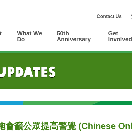
Contact Us
t
What We
50th
Get
Do
Anniversary
Involved
 Updates
公眾提高警覺 (Chinese Onl