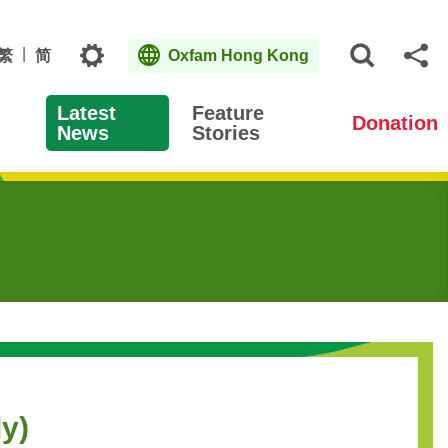
Topics
繁
简
Oxfam Hong Kong
Open S
Sh
Latest
Feature
Donation
News
Stories
y)