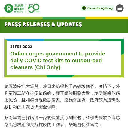
Oxfam Hong Kong
Menu
Start main content
Press Releases & Updates
21 FEB 2022
Oxfam urges government to provide
daily COVID test kits to outsourced
cleaners (Chi Only)
第五波疫情大爆發，連日來錄得數千宗確診個案。疫情下，外
判清潔工站在抗疫最前線，謹守崗位服務大衆，承受嚴峻的感
染風險，且相繼出現確診個案。樂施會認為，政府須為這班默
默耕耘的工友提供安全保障。
政府早前已採購逾一億套快速抗原測試包，並優先派發予高感
染風險群組和支持抗疫的工作者。樂施會促請當局：