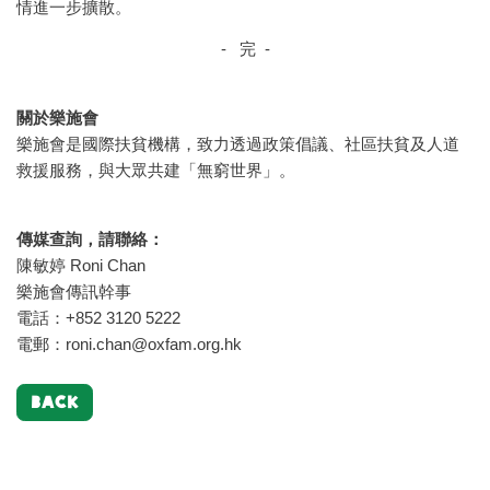
情進一步擴散。
- 完 -
關於樂施會
樂施會是國際扶貧機構，致力透過政策倡議、社區扶貧及人道
救援服務，與大眾共建「無窮世界」。
傳媒查詢，請聯絡：
陳敏婷 Roni Chan
樂施會傳訊幹事
電話：+852 3120 5222
電郵：
roni.chan@oxfam.org.hk
BACK