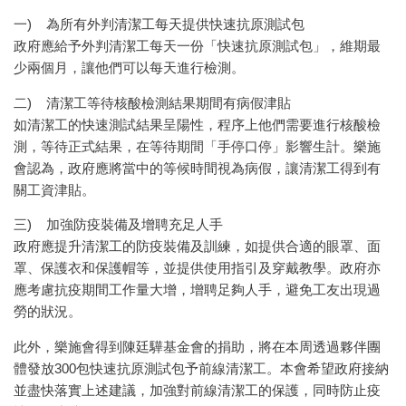
一) 為所有外判清潔工每天提供快速抗原測試包
政府應給予外判清潔工每天一份「快速抗原測試包」，維期最
少兩個月，讓他們可以每天進行檢測。
二) 清潔工等待核酸檢測結果期間有病假津貼
如清潔工的快速測試結果呈陽性，程序上他們需要進行核酸檢
測，等待正式結果，在等待期間「手停口停」影響生計。樂施
會認為，政府應將當中的等候時間視為病假，讓清潔工得到有
關工資津貼。
三) 加強防疫裝備及增聘充足人手
政府應提升清潔工的防疫裝備及訓練，如提供合適的眼罩、面
罩、保護衣和保護帽等，並提供使用指引及穿戴教學。政府亦
應考慮抗疫期間工作量大增，增聘足夠人手，避免工友出現過
勞的狀況。
此外，樂施會得到陳廷驊基金會的捐助，將在本周透過夥伴團
體發放300包快速抗原測試包予前線清潔工。本會希望政府接納
並盡快落實上述建議，加強對前線清潔工的保護，同時防止疫