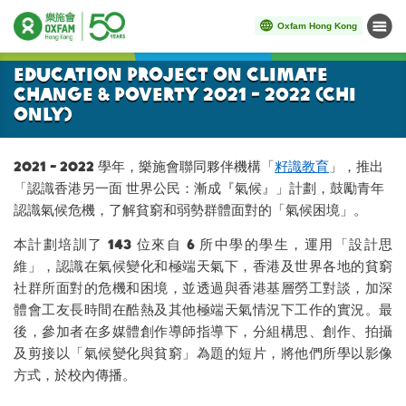
Oxfam Hong Kong
Menu
Start main content
Education Project on Climate
Change & Poverty 2021 - 2022 (Chi
Only)
2021 - 2022 學年，樂施會聯同夥伴機構「
籽識教育
」，推出
「認識香港另一面 世界公民：漸成『氣候』」計劃，鼓勵青年
認識氣候危機，了解貧窮和弱勢群體面對的「氣候困境」。
本計劃培訓了 143 位來自 6 所中學的學生，運用「設計思
維」，認識在氣候變化和極端天氣下，香港及世界各地的貧窮
社群所面對的危機和困境，並透過與香港基層勞工對談，加深
體會工友長時間在酷熱及其他極端天氣情況下工作的實況。最
後，參加者在多媒體創作導師指導下，分組構思、創作、拍攝
及剪接以「氣候變化與貧窮」為題的短片，將他們所學以影像
方式，於校內傳播。