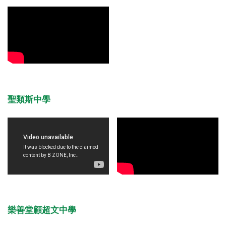
聖類斯中學
樂善堂顧超文中學